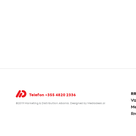
RR
Telefon +355 4820 2336
Vi
©2019 Marketing & Distribution Albania.
Designed by Mediadesk.al
Me
Rr