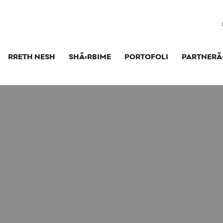
RRETH NESH
SHÃ‹RBIME
PORTOFOLI
PARTNERÃ