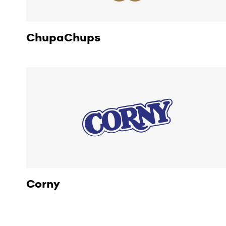
ChupaChups
Corny