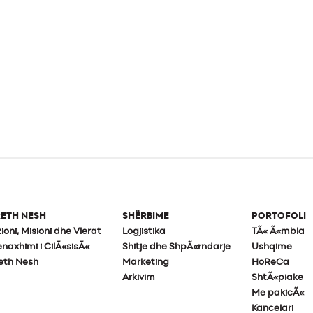
ETH NESH
SHËRBIME
PORTOFOLI
zioni, Misioni dhe Vlerat
Logjistika
TÃ« Ã«mbla
naxhimi i CilÃ«sisÃ«
Shitje dhe ShpÃ«rndarje
Ushqime
eth Nesh
Marketing
HoReCa
Arkivim
ShtÃ«piake
Me pakicÃ«
Kancelari