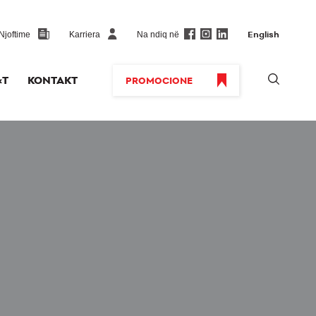
Na ndiq në
Njoftime
Karriera
English
‹T
KONTAKT
PROMOCIONE