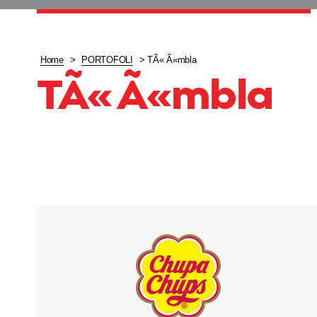
Home
>
PORTOFOLI
>
TÃ« Ã«mbla
TÃ« Ã«mbla