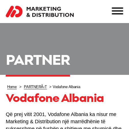
PARTNER
Home
>
PARTNERÃ‹T
>
Vodafone Albania
Vodafone Albania
Që prej vitit 2001, Vodafone Albania ka nisur me
Marketing & Distribution një marrëdhënie të
suksesshme në fushën e shitjeve me shumicë dhe