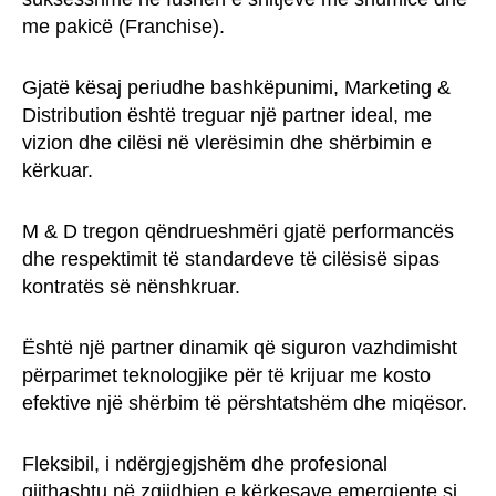
me pakicë (Franchise).
Gjatë kësaj periudhe bashkëpunimi, Marketing &
Distribution është treguar një partner ideal, me
vizion dhe cilësi në vlerësimin dhe shërbimin e
kërkuar.
M & D tregon qëndrueshmëri gjatë performancës
dhe respektimit të standardeve të cilësisë sipas
kontratës së nënshkruar.
Është një partner dinamik që siguron vazhdimisht
përparimet teknologjike për të krijuar me kosto
efektive një shërbim të përshtatshëm dhe miqësor.
Fleksibil, i ndërgjegjshëm dhe profesional
gjithashtu në zgjidhjen e kërkesave emergjente si