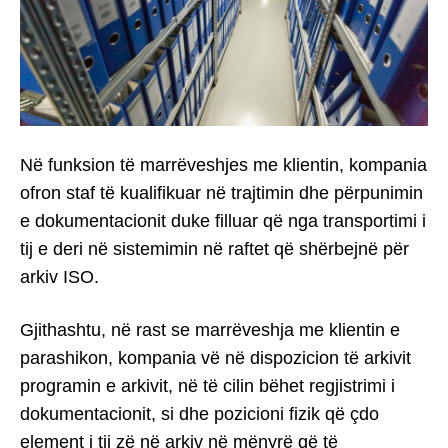
Në funksion të marrëveshjes me klientin, kompania
ofron staf të kualifikuar në trajtimin dhe përpunimin
e dokumentacionit duke filluar që nga transportimi i
tij e deri në sistemimin në raftet që shërbejnë për
arkiv ISO.
Gjithashtu, në rast se marrëveshja me klientin e
parashikon, kompania vë në dispozicion të arkivit
programin e arkivit, në të cilin bëhet regjistrimi i
dokumentacionit, si dhe pozicioni fizik që çdo
element i tij zë në arkiv në mënyrë që të