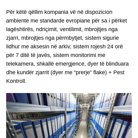
Për këtë qëllim kompania vë në dispozicion
ambiente me standarde evropiane për sa i përket
lagështirës, ndriçimit, ventilimit, mbrojtjes nga
zjarri, mbrojtjes nga përmbytjet, sistem sigurie
lidhur me aksesin në arkiv, sistem rojesh 24 orë
për 7 ditë të javës, sistem monitorimi me
telekamera, shkallë emergjence, dyer të blinduara
dhe kundër zjarrit (dyer me “prerje” flake) + Pest
Kontroll.