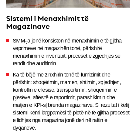
Sistemi i Menaxhimit të
Magazinave
SMM-ja jonë konsiston në menaxhimin e të gjitha
veprimeve në magazinën tonë, përfshirë
menaxhimin e inventarit, proceset e zgjedhjes së
rendit dhe auditimin.
Ka të bëjë me zinxhirin tonë të furnizimit dhe
përfshin: shoqërimin, marrjen, shtimin, zgjedhjen,
kontrollin e cilësisë, transportimin, shoqërimin e
pjesëve, aftësitë e raportimit, parashikimin dhe
matjen e KPI-s[ brenda magazinave. Si rezultat i këtij
sistemi kemi largpamësi të plotë në të gjitha proceset
e lidhjes nga magazina jonë deri në raftin e
dyqaneve.